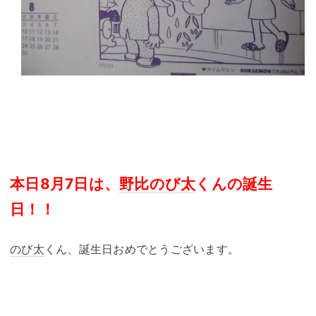
本日8月7日は、
野比のび太
くんの誕生
日！！
のび太
くん、誕生日おめでとうございます。