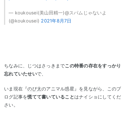
— koukousei(美山田精一)@スパムじゃないよ
(@koukousei)
2021年8月7日
ちなみに、じつはさっきまで
この特番の存在をすっかり
忘れていたせい
で、
いま現在『
のび太
のアニマル惑星』を見ながら、このブ
ログ記事を
慌てて書いていること
はナイショにしてくだ
さい。