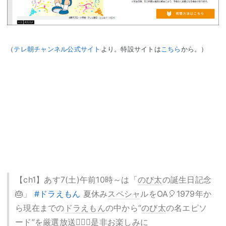
（
テレ朝チャンネル公式サイト
より。特設サイトは
こちら
から。）
【ch1】あす7(土)午前10時～は「
のび太
の誕生日記念
🎂」
#ドラえもん
夏休み
スペシャ
ルをOA🎈1979年か
ら現在までの
ドラえもん
の中から“
のび太
の名エピソ
ード”を厳選放送💁🏻‍♂️是非お楽しみに